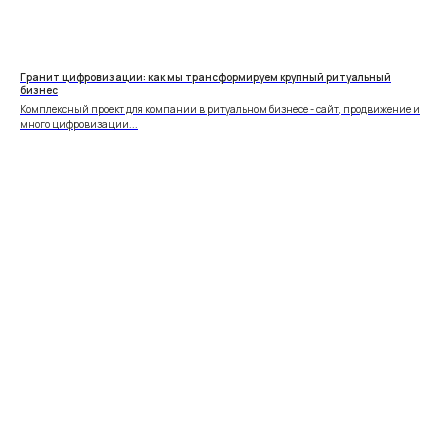
Гранит цифровизации: как мы трансформируем крупный ритуальный
бизнес
Комплексный проект для компании в ритуальном бизнесе - сайт, продвижение и
много цифровизации...