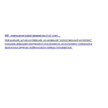
ИИ - очень много разговоров на этот счет...
Моё мнение: штука интересная, но название "искусственный интеллект"
слишком завышает ожидания от инструмента, но интрумент полезный в
различных задачах, особенно если умеешь пользоваться.