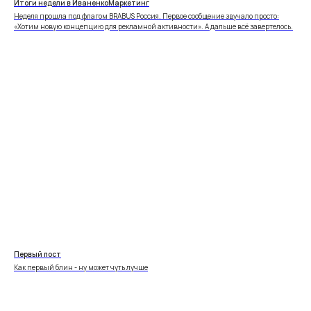
Итоги недели в ИваненкоМаркетинг
Неделя прошла под флагом BRABUS Россия. Первое сообщение звучало просто:
«Хотим новую концепцию для рекламной активности». А дальше всё завертелось.
Первый пост
Как первый блин - ну может чуть лучше