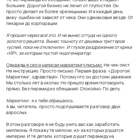
больнее. Дорогой бизнес не лечит от глупостей. Он
просто делает их более зрелищными. И я каждый день
вижу: ошибки не зависят от чека. Они одинаковые везде. От
пекарни до корпорации.
Я прошел через всё это. И не вынес оттуда ни одного
золотого рецепта. Вынес тошноту от дешевых триггеров
«успей, пока не отключили». И глухое раздражение от крика
«VIP», за которым пустой лидогенератор.
Однажды я сел и написал маркетингу письмо.
Не чек-лист.
Не инструкцию. Просто письмо. Первая фраза: «Дорогой
Маркетинг, здравствуй». Потому что он достоин уважения.
Мы столько лет в окопах. Но пришло время поговорить
прямо. Без пирамид из обещаний. Спокойно. По делу.
Маркетинг, я к тебе обращаюсь.
А вы, читатель, просто подслушиваете разговор двух
взрослых.
В этом разговоре я не буду учить вас как заработать
миллионы. Я покажу те мелочи, из-за которых рушатся
империи. И те детали, которые рушат пирамиду на