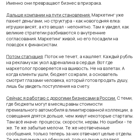
Именно они превращают бизнес в призрака.
Дальше компании на пути становления.
Маркетинг уже
пахнет деньгами, но структура - как новогодняя елка:
игрушки висят, а кто вешал - непонятно. Там я увидел, как
великие стратегии разбиваются о внутренние
согласования. Маркетинг живой, но его посадили на
поводок к финансистам.
Потом стагнация
. Поток не течет, а кашляет. Каждый рубль
на рекламу как укол адреналина в сердце. Вот где
маркетолог проверяется на вшивость. Не на взлетах. А
когда клиенты ушли, бюджет сожрали, а основатель
смотрит глазами человека, который готов продать душу,
лишь бы увидеть поступления на счету.
Сейчас я работаю с дорогими бизнесами в России.
С теми,
где бюджеты могут в месяц равны стоимости
премиального автомобиля в лимитированной коллекции, а
совещания длятся дольше, чем живут некоторые стартапы.
Там всё иначе: процессы, скорости, нервы. Но ошибки - те
же. Те же забытые мелочи. Те же неотвеченные
сообщения, только теперь за них отвечают целые отделы.
Те же пирамиды из обещаний, только выше и падают