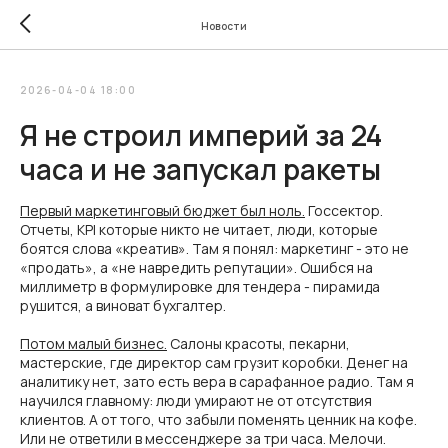
Новости
2026-04-04 18:00
Я не строил империй за 24
часа и не запускал ракеты
Первый маркетинговый бюджет был ноль.
Госсектор.
Отчеты, KPI которые никто не читает, люди, которые
боятся слова «креатив». Там я понял: маркетинг - это не
«продать», а «не навредить репутации». Ошибся на
миллиметр в формулировке для тендера - пирамида
рушится, а виноват бухгалтер.
Потом малый бизнес.
Салоны красоты, пекарни,
мастерские, где директор сам грузит коробки. Денег на
аналитику нет, зато есть вера в сарафанное радио. Там я
научился главному: люди умирают не от отсутствия
клиентов. А от того, что забыли поменять ценник на кофе.
Или не ответили в мессенджере за три часа. Мелочи.