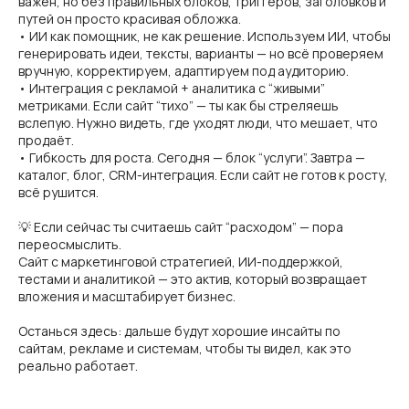
важен, но без правильных блоков, триггеров, заголовков и
путей он просто красивая обложка.
• ИИ как помощник, не как решение. Используем ИИ, чтобы
генерировать идеи, тексты, варианты — но всё проверяем
вручную, корректируем, адаптируем под аудиторию.
• Интеграция с рекламой + аналитика с “живыми”
метриками. Если сайт “тихо” — ты как бы стреляешь
вслепую. Нужно видеть, где уходят люди, что мешает, что
продаёт.
• Гибкость для роста. Сегодня — блок “услуги”. Завтра —
каталог, блог, CRM-интеграция. Если сайт не готов к росту,
всё рушится.
💡 Если сейчас ты считаешь сайт “расходом” — пора
переосмыслить.
Сайт с маркетинговой стратегией, ИИ-поддержкой,
тестами и аналитикой — это актив, который возвращает
вложения и масштабирует бизнес.
Останься здесь: дальше будут хорошие инсайты по
сайтам, рекламе и системам, чтобы ты видел, как это
реально работает.