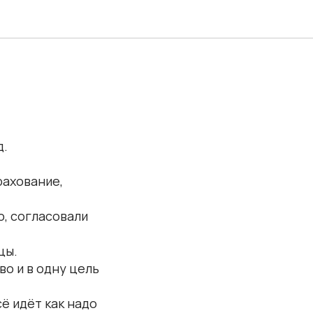
д.
рахование,
ю, согласовали
цы.
во и в одну цель
сё идёт как надо