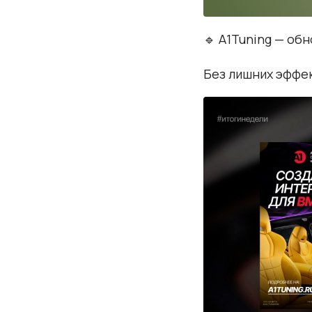
🔹 A1Tuning — об
Без лишних эффек