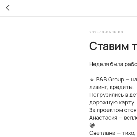
2025-10-06 16:00
Ставим т
Неделя была рабо
🔹 B&B Group — н
лизинг, кредиты.
Погрузились в де
дорожную карту.
За проектом стоя
Анастасия — вспле
😅
Светлана — тихо, 