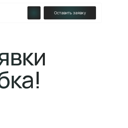
Оставить заявку
явки
бка!