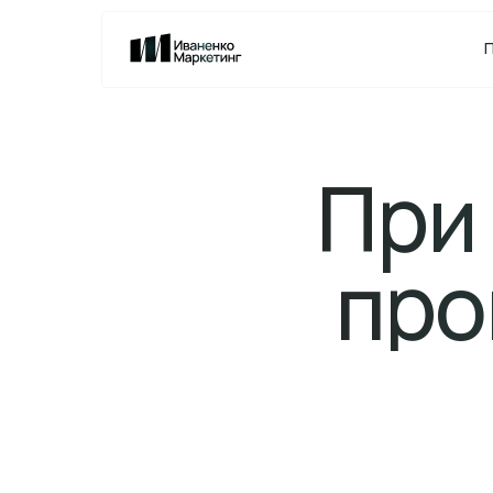
При
про