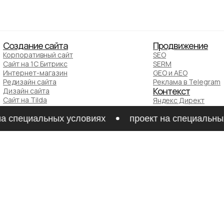
Создание сайта
Продвижение
Корпоративный сайт
SEO
Сайт на 1С Битрикс
SERM
Интернет-магазин
GEO и AEO
Редизайн сайта
Реклама в Telegram
Контекст
Дизайн сайта
Сайт на Tilda
Яндекс Директ
Приложение
Google Ads
Гео реклама
Промо сайт
 специальных условиях
проект на специальных 
Лендинг
Я.Бизнес
MVP
2ГИС
Интеграция CRM
Google Карты
Классифайды
Интеграция Битрикс24
Интеграция amoCRM
Avito
Auto.ru
Маркетплейсы
OZON
Wildberries