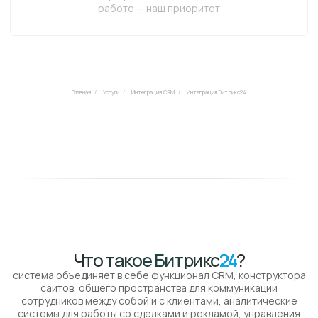
Что такое Битрикс
24
?
система объединяет в себе функционал CRM, конструктора
сайтов, общего пространства для коммуникации
сотрудников между собой и с клиентами, аналитические
системы для работы со сделками и рекламой, управления
проектами и отдельными задачами
Главная
/
Услуги
/
Интеграция CRM
/
Интеграция Битрикс24