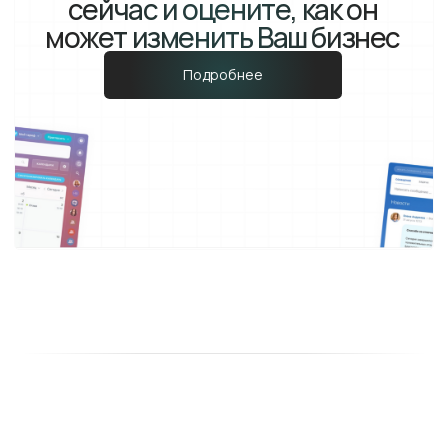
Свяжитесь с нами:
Следите за нами:
В маркетинге с 2012
ИваненкоМаркетинг
© 2022-2026
Продвижение
Создание сайта
SEO
Корпоративный сайт
SERM
Сайт на 1С Битрикс
GEO и AEO
Интернет-магазин
Реклама в Telegram
Редизайн сайта
Контекст
Дизайн сайта
Сайт на Tilda
Яндекс Директ
Приложение
Google Ads
Гео реклама
Промо сайт
Лендинг
Я.Бизнес
MVP
2ГИС
Интеграция CRM
Google Карты
Классифайды
Интеграция Битрикс24
Интеграция amoCRM
Avito
Auto.ru
Маркетплейсы
OZON
Wildberries
Быстрый старт
Контекстная реклама
Продвижение на Avito
Внедрение Битрикс24
Компания