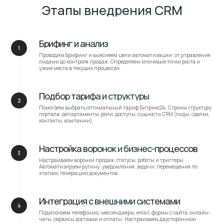
Контакты
Проекты
Фрагменты
Услуги
Брифы
Медиа
Документы
П
о
л
и
т
и
к
а
о
б
р
а
б
о
т
к
и
п
е
р
с
о
н
а
л
ь
н
ИП Иваненко К.М.
Брифинг и анализ
ы
х
д
а
н
н
ы
х
ОГРНИП - 321774600669406
П
о
л
и
т
и
к
а
о
б
р
а
б
о
т
к
и
п
е
р
с
о
н
а
л
ь
н
ИНН - 770472324130
ы
х
д
а
н
н
ы
х
Проводим брифинг и выясняем цели автоматизации: от управления
лидами до контроля продаж. Определяем ключевые точки роста и
узкие места в текущих процессах.
Подбор тарифа и структуры
Помогаем выбрать оптимальный тариф Битрикс24. Строим структуру
портала: департаменты, роли, доступы, сущности CRM (лиды, сделки,
контакты, компании).
Настройка воронок и бизнес-процессов
Настраиваем воронки продаж, статусы, роботы и триггеры.
Автоматизируем рутину: уведомления, задачи, перемещения по
этапам, генерацию документов.
Интеграция с внешними системами
Подключаем телефонию, мессенджеры, email, формы с сайта, онлайн-
чаты, сервисы доставки и оплаты. Настраиваем двустороннюю