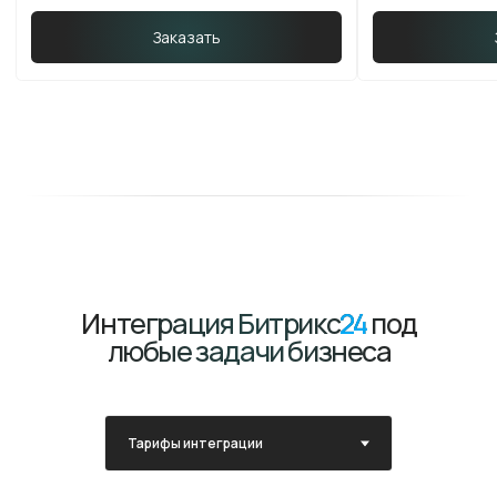
Подробнее
Заказать
тариф Individual
для сложных и индивидуальных задач, перенос
с другой системы или доработки, интеграции,
ТЗ, поддержка и сопровождение
Подробнее
Заказать
техподдержка Standart
5 900 руб / час
консультации и помощь по
функционалу, связь с командой в
рабочее время, 3 часа на настройку
или обучение в месяц
Подробнее
Заказать
техподдержка Maximum