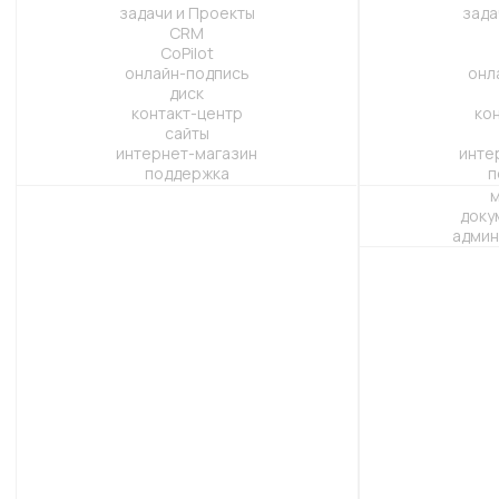
тариф Min
от 50 000 руб
для небольших команд до 10 человек,
базовая настройка CRM, включает
обучение менеджеров
Подробнее
Заказать
тариф St
от 150 000 руб
всё из тарифа Min, расширенная
автоматизация воронок, настройка
ролей и прав доступа, отчёты и обучение
Подробнее
Заказать
тариф Max
от 300 000 руб
полный цикл внедрения под задачи бизнеса,
интеграции, доработки, обучение и
поддержка, подходит для перехода с других
систем