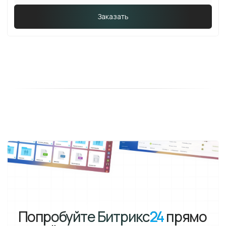
Ваш шаг к автоматизации
процессов и росту продаж
Внедрим систему, адаптировав ее под нужды
вашего бизнеса. не ждите завтрашнего дня —
начните работать продуктивнее уже сегодня!
Согласен с политикой обработки персональных данных.
Отправить
Ознакомиться с
политикой обработки персональных данных