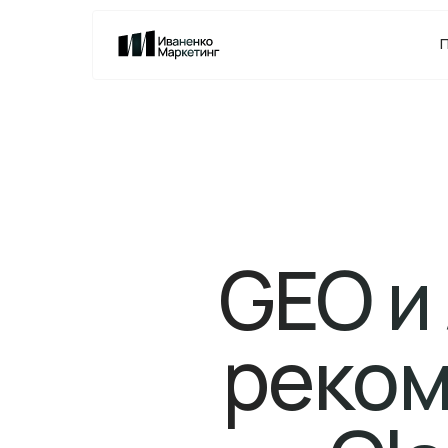
GEO и 
реком