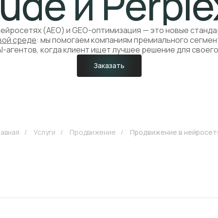
ude и Perple
нейросетях (AEO) и GEO-оптимизация — это новые станд
вой среде
: мы помогаем компаниям премиального сегмент
I-агентов, когда клиент ищет лучшее решение для своег
Заказать
лавная
/
Услуги
/
Продвижение
/
Продвижение в нейросет