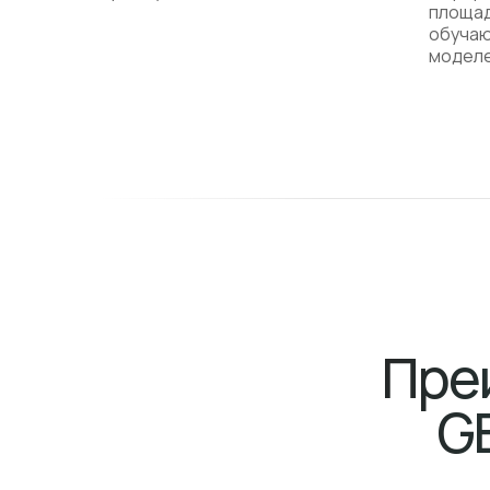
площад
обучаю
модел
Пре
G