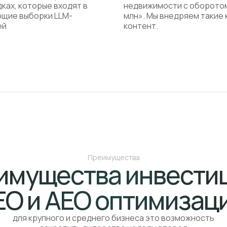
ках, которые входят в
недвижимости с оборотом
щие выборки LLM-
млн». Мы внедряем такие 
ей
контент.
Преимущества
имущества инвестиц
EO и AEO оптимизац
для крупного и среднего бизнеса это возможность