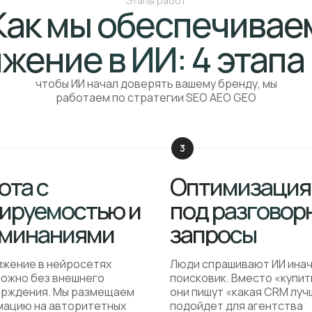
Этапы работ
Как мы обеспечивае
жение в ИИ: 4 этапа
чтобы ИИ начал доверять вашему бренду, мы
работаем по стратегии SEO AEO GEO
ота с
Оптимизация
ируемостью и
под разговор
минаниями
запросы
жение в нейросетях
Люди спрашивают ИИ инач
ожно без внешнего
поисковик. Вместо «купи
рждения. Мы размещаем
они пишут «какая CRM луч
ацию на авторитетных
подойдет для агентства