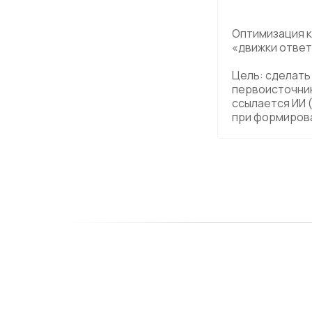
Оптимизация к
«движки отве
Цель: сделать
первоисточник
ссылается ИИ 
при формиров