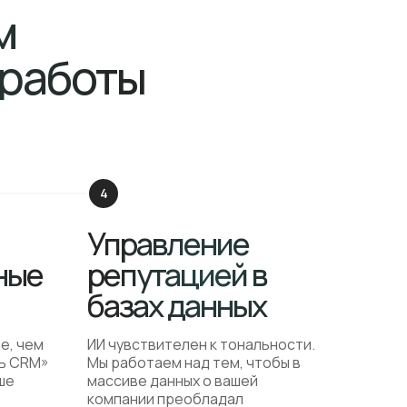
м
 работы
Управление
ные
репутацией в
базах данных
е, чем
ИИ чувствителен к тональности.
ть CRM»
Мы работаем над тем, чтобы в
ше
массиве данных о вашей
компании преобладал