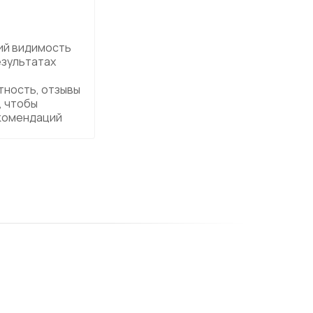
ий видимость
езультатах
тность, отзывы
, чтобы
екомендаций