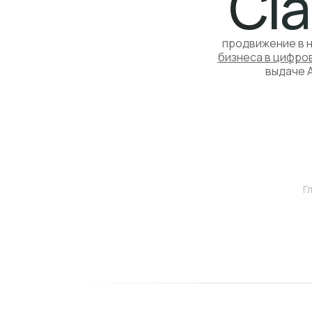
Cla
продвижение в 
бизнеса в цифро
выдаче A
Г