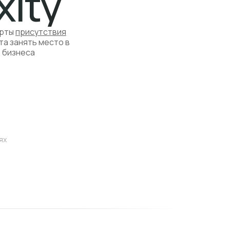
xity
арты
присутствия
а занять место в
о бизнеса
ях