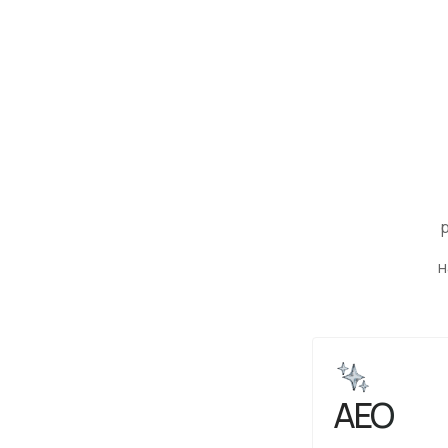
н
AEO