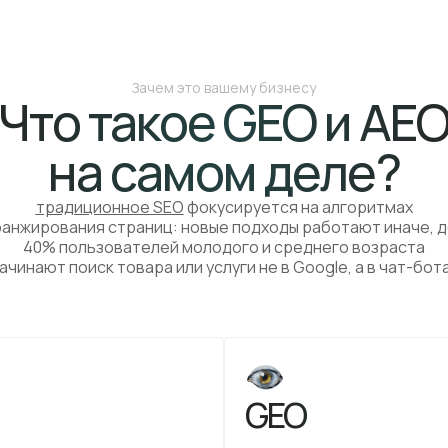
Зачем это вашему бизнесу
Что такое GEO и AE
на самом деле?
традиционное SEO
фокусируется на алгоритмах
ранжирования страниц: новые подходы работают иначе, д
40% пользователей молодого и среднего возраста
ачинают поиск товара или услуги не в Google, а в чат-бот
GEO