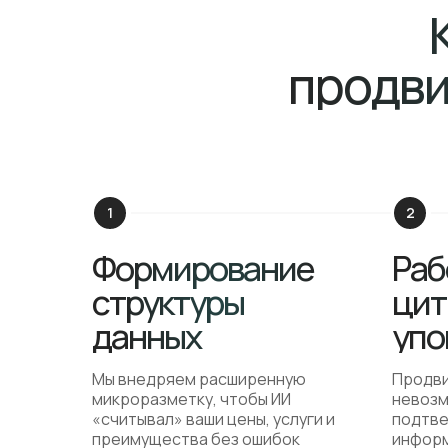
продви
Формирование
Раб
структуры
цит
данных
упо
Мы внедряем расширенную
Продви
микроразметку, чтобы ИИ
невозм
«считывал» ваши цены, услуги и
подтве
преимущества без ошибок
информ