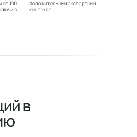
 от 100
положительный экспертный
ключи в
контекст.
ий в
ию