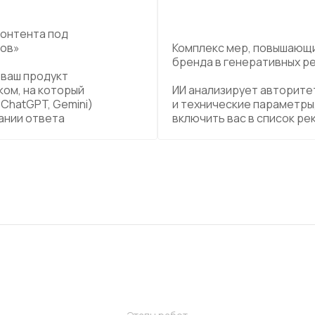
онтента под
тов»
Комплекс мер, повышающ
бренда в генеративных р
 ваш продукт
ом, на который
ИИ анализирует авторите
(ChatGPT, Gemini)
и технические параметры
ании ответа
включить вас в список р