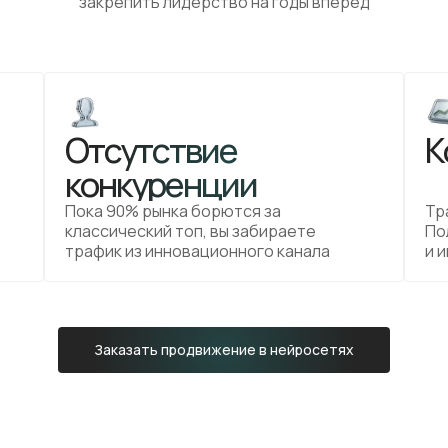
закрепить лидерство на годы вперед
Отсутствие
К
конкуренции
Пока 90% рынка борются за
Тр
классический топ, вы забираете
По
трафик из инновационного канала
и 
Заказать продвижение в нейросетях