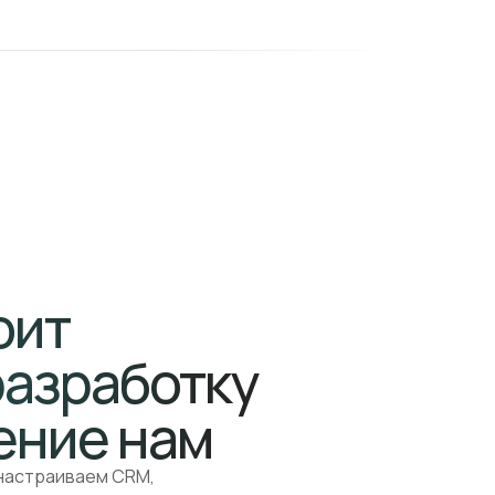
оит
разработку
ение нам
 настраиваем CRM,